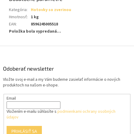
Kategória
:
Hotovky so zverinou
Hmotnosť
:
1 kg
EAN
:
8596245005518
Položka bola vypredaná…
Z
á
p
ä
Odoberať newsletter
t
Vložte svoj e-mail a my Vám budeme zasielať informácie o nových
i
produktoch na našom e-shope.
e
Email
Vložením e-mailu súhlasíte s
podmienkami ochrany osobných
údajov
PRIHLÁSIŤ SA