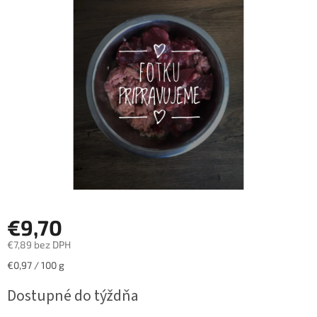
z
5
hviezdičiek.
€9,70
€7,89 bez DPH
Jednotková
€0,97 / 100 g
cena:
Dostupné do týždňa