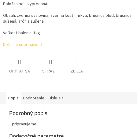
Položka bola vypredaná…
Obsah:
zverina svalovina, zverina kosť, mrkva, brusnica plod, brusnica
sušená, arónia sušená
Veľkosť balenia: 1kg
Detailné informácie
OPÝTAŤ SA
STRÁŽIŤ
ZDIEĽAŤ
Popis
Hodnotenie
Diskusia
Podrobný popis
...pripravujeme...
Dodatočné parametre