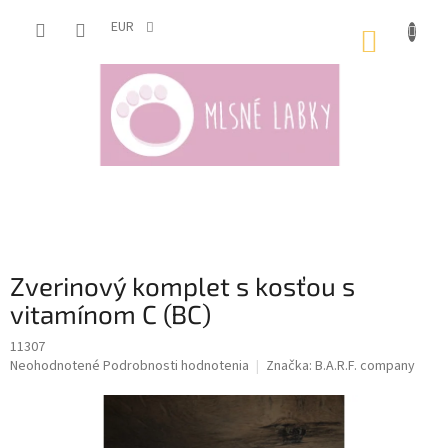
Prejsť
na
EUR
NÁKUP
obsah
KOŠÍK
Zverinový komplet s kosťou s
vitamínom C (BC)
11307
Priemerné
Neohodnotené
Podrobnosti hodnotenia
Značka:
B.A.R.F. company
hodnotenie
produktu
je
0,0