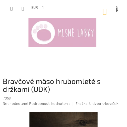
Prejsť
na
EUR
NÁKUP
obsah
KOŠÍK
Bravčové mäso hrubomleté s
držkami (UDK)
7968
Priemerné
Neohodnotené
Podrobnosti hodnotenia
Značka:
U dvou krkoviček
hodnotenie
produktu
je
0,0