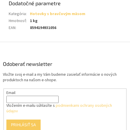
Dodatočné parametre
Kategória
:
Hotovky s bravčovým mäsom
Hmotnosť
:
1 kg
EAN
:
8594194931056
Z
á
p
ä
Odoberať newsletter
t
Vložte svoj e-mail a my Vám budeme zasielať informácie o nových
i
produktoch na našom e-shope.
e
Email
Vložením e-mailu súhlasíte s
podmienkami ochrany osobných
údajov
PRIHLÁSIŤ SA