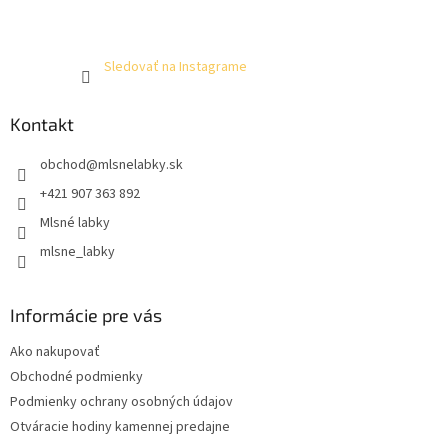
Sledovať na Instagrame
Kontakt
obchod
@
mlsnelabky.sk
+421 907 363 892
Mlsné labky
mlsne_labky
Informácie pre vás
Ako nakupovať
Obchodné podmienky
Podmienky ochrany osobných údajov
Otváracie hodiny kamennej predajne