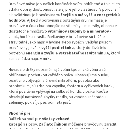
Bravčové mäso je v našich končinách veľmi obľúbené a to nie len
vďaka dobrej dostupnosti, ale aj pre jeho vlastnosti. V porovnaní
s hovädzinou je bravčovina
tučnejšia a má vyššiu energetickú
hodnotu
. Aj keď v porovnaní s ostatnými druhmi mäsa je
bravčové o čosi chudobnejšie na vitamíny a minerály, obsahuje
dostatočné množstvo
vitamínov skupiny B a minerálov
-
zinok, horčík a draslík. Bielkoviny v bravčovine sú ťažšie
stráviteľné, ako napr. v hydine alebo rybách. Veľkým plusom
bravčoviny je však
vyšší podiel tuku
, ktorý dodává telu
potrebnú
energiu a zvyšuje vstrebateľnosť vitamínu A
, ktorý
sa nachádza napr. v mrkvi.
Hovädzie držky neprané majú veľmi špecifickú vôňu a sú
obľúbenou pochúťkou každého psíka. Obsahujú málo tuku,
pozitívne vplývajú na črevnú mikroflóru, pôsobia ako
probiotikum, sú zdrojom vápnika, fosforu a výživových látok,
ktoré pozitívne vplývajú na celkovú kondíciu psíka. Keďže
obsahujú natrávené zbytky rastlín, sú vhodnou náhradou
zeleniny, pokiaľ ju pes odmieta jesť.
Vhodné pre:
Balíček sa hodí pre
všetky vekové
kategórie
psov.
Začiatočníkom
môžeme bravčovinu zaradiť