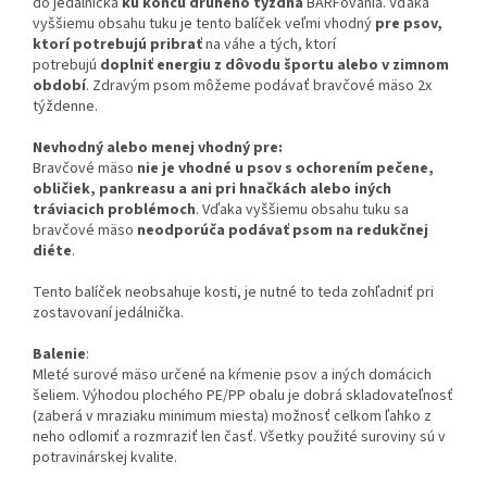
do jedálnička
ku koncu druhého týždňa
BARFovania. Vďaka
vyššiemu obsahu tuku je tento balíček veľmi vhodný
pre psov,
ktorí potrebujú pribrať
na váhe a tých, ktorí
potrebujú
doplniť energiu z dôvodu športu alebo v zimnom
období
. Zdravým psom môžeme podávať bravčové mäso 2x
týždenne.
Nevhodný alebo menej vhodný pre:
Bravčové mäso
nie je vhodné u psov s ochorením pečene,
obličiek, pankreasu a ani pri hnačkách alebo iných
tráviacich problémoch
. Vďaka vyššiemu obsahu tuku sa
bravčové mäso
neodporúča podávať psom na redukčnej
diéte
.
Tento balíček neobsahuje kosti, je nutné to teda zohľadniť pri
zostavovaní jedálnička.
Balenie
:
Mleté surové mäso určené na kŕmenie psov a iných domácich
šeliem. Výhodou plochého PE/PP obalu je dobrá skladovateľnosť
(zaberá v mraziaku minimum miesta) možnosť celkom ľahko z
neho odlomiť a rozmraziť len časť. Všetky použité suroviny sú v
potravinárskej kvalite.