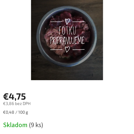
z
5
hviezdičiek.
€4,75
€3,86 bez DPH
Jednotková
€0,48 / 100 g
cena:
Skladom
(9 ks)