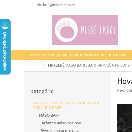
Prejsť
obchod@mlsnelabky.sk
na
obsah
MRAZENÉ MÄSO BARF, BARF KRMIVÁ A PRÍLOHY K BARFU
Domov
MRAZENÉ MÄSO BARF, BARF KRMIVÁ A PRÍLOHY 
B
Hov
o
Preskočiť
č
Priemer
Neohod
Kategórie
kategórie
n
hodnote
ý
produkt
MRAZENÉ MÄSO BARF, BARF KRMIVÁ A
p
je
PRÍLOHY K BARFU
0,0
a
MÄSO BARF
z
n
Bažantie mäso pre psy
5
e
hviezdič
Byvolie mäso pre psy