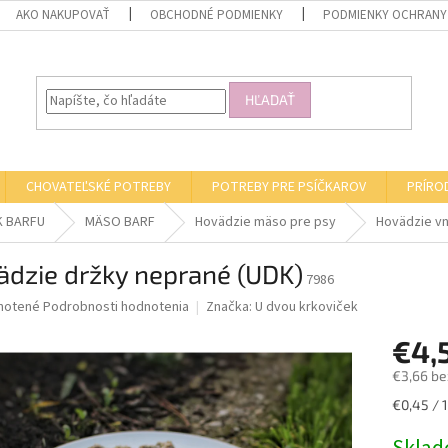
AKO NAKUPOVAŤ
OBCHODNÉ PODMIENKY
PODMIENKY OCHRANY
HĽADAŤ
CHOVATEĽSKÉ POTREBY
POTREBY PRE PSÍČKAROV
PRÍRO
K BARFU
MÄSO BARF
Hovädzie mäso pre psy
Hovädzie vn
ädzie držky neprané (UDK)
7986
né
notené
Podrobnosti hodnotenia
Značka:
U dvou krkoviček
nie
€4,
u
€3,66 be
Jednotk
€0,45 / 
cena:
iek.