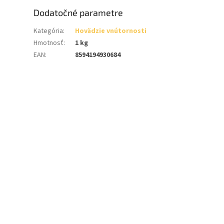
Dodatočné parametre
Kategória
:
Hovädzie vnútornosti
Hmotnosť
:
1 kg
EAN
:
8594194930684