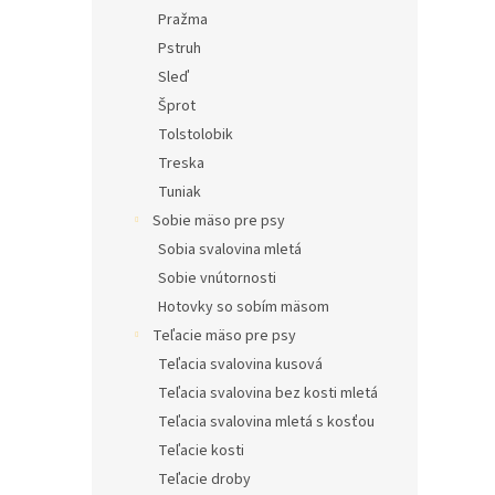
Pražma
Pstruh
Sleď
Šprot
Tolstolobik
Treska
Tuniak
Sobie mäso pre psy
Sobia svalovina mletá
Sobie vnútornosti
Hotovky so sobím mäsom
Teľacie mäso pre psy
Teľacia svalovina kusová
Teľacia svalovina bez kosti mletá
Teľacia svalovina mletá s kosťou
Teľacie kosti
Teľacie droby