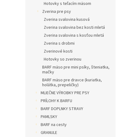
Hotovky s teľacím mäsom
Zverina pre psy
Zverina svalovina kusová
Zverina svalovina bez kosti mletá
Zverina svalovina s kosťou mletá
Zverina s drobmi
Zverinové kosti
Hotovky so zverinou
BARF mäso pre mini psíky, šteniatka,
mačky
BARF mäso pre dravce (kuriatka,
holátka, prepeličky)
MLIEČNE VÝROBKY PRE PSY
PRÍLOHY K BARFU
BARF DOPLNKY STRAVY
PAMLSKY
BARF na cesty
GRANULE