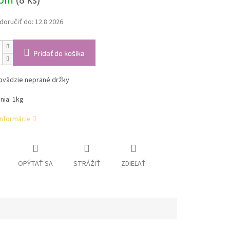
dom
(8 ks)
oručiť do:
12.8.2026
Pridať do košíka
ovädzie neprané držky
nia: 1kg
informácie
OPÝTAŤ SA
STRÁŽIŤ
ZDIEĽAŤ