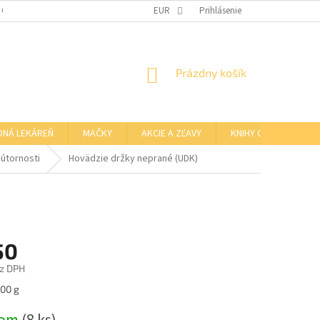
 OSOBNÝCH ÚDAJOV
OTVÁRACIE HODINY KAMENNEJ PREDAJNE
EUR
Prihlásenie
NÁKUPNÝ
Prázdny košík
KOŠÍK
DNÁ LEKÁREŇ
MAČKY
AKCIE A ZĽAVY
KNIHY O BARFE
útornosti
Hovädzie držky neprané (UDK)
50
z DPH
ová
100 g