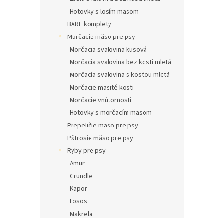
Hotovky s losím mäsom
BARF komplety
Morčacie mäso pre psy
Morčacia svalovina kusová
Morčacia svalovina bez kosti mletá
Morčacia svalovina s kosťou mletá
Morčacie mäsité kosti
Morčacie vnútornosti
Hotovky s morčacím mäsom
Prepeličie mäso pre psy
Pštrosie mäso pre psy
Ryby pre psy
Amur
Grundle
Kapor
Losos
Makrela