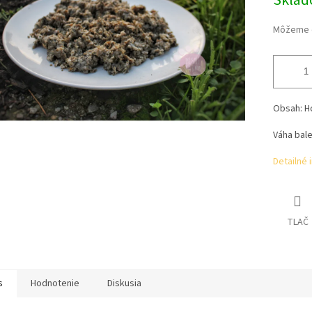
Skla
Môžeme d
Obsah: H
Váha bale
Detailné 
TLAČ
s
Hodnotenie
Diskusia