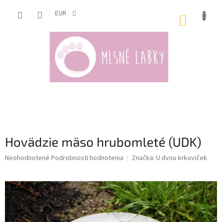
Prejsť
na
EUR
NÁKUP
obsah
KOŠÍK
Hovädzie mäso hrubomleté (UDK)
Priemerné
Neohodnotené
Podrobnosti hodnotenia
Značka:
U dvou krkoviček
hodnotenie
produktu
je
0,0
z
5