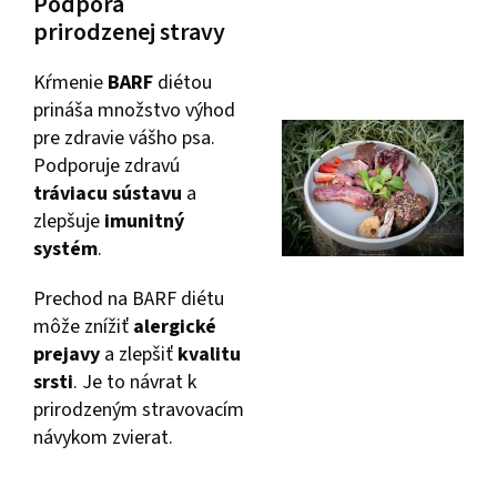
Podpora
prirodzenej stravy
Kŕmenie
BARF
diétou
prináša množstvo výhod
pre zdravie vášho psa.
Podporuje zdravú
tráviacu sústavu
a
zlepšuje
imunitný
systém
.
Prechod na BARF diétu
môže znížiť
alergické
prejavy
a zlepšiť
kvalitu
srsti
. Je to návrat k
prirodzeným stravovacím
návykom zvierat.