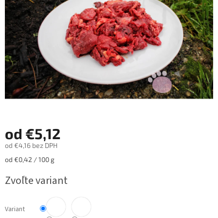
hviezdičiek.
od
€5,12
od
€4,16
bez DPH
Jednotková
od €0,42 / 100 g
cena:
Zvoľte variant
Variant