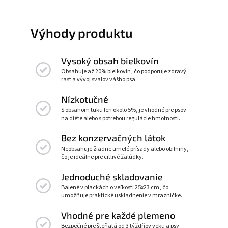
Výhody produktu
Vysoký obsah bielkovín
Obsahuje až 20% bielkovín, čo podporuje zdravý
rast a vývoj svalov vášho psa.
Nízkotučné
S obsahom tuku len okolo 5%, je vhodné pre psov
na diéte alebo s potrebou regulácie hmotnosti.
Bez konzervačných látok
Neobsahuje žiadne umelé prísady alebo obilniny,
čo je ideálne pre citlivé žalúdky.
Jednoduché skladovanie
Balené v plackách o veľkosti 25x23 cm, čo
umožňuje praktické uskladnenie v mrazničke.
Vhodné pre každé plemeno
Bezpečné pre šteňatá od 3 týždňov veku a psy