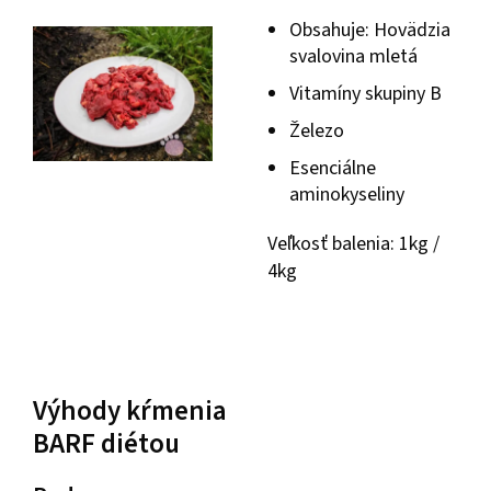
Obsahuje: Hovädzia
svalovina mletá
Vitamíny skupiny B
Železo
Esenciálne
aminokyseliny
Veľkosť balenia: 1kg /
4kg
Výhody kŕmenia
BARF diétou