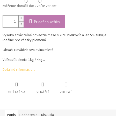
Môžeme doručiť do:
Zvoľte variant
Pridať do košíka
Vysoko stráviteľné hovädzie mäso s 20% bielkovín a len 5% tuku je
ideálne pre všetky plemená.
Obsah: Hovädzia svalovina mletá
Veľkosť balenia: 1kg / 4kg...
Detailné informácie
OPÝTAŤ SA
STRÁŽIŤ
ZDIEĽAŤ
Popis
Hodnotenie
Diskusia