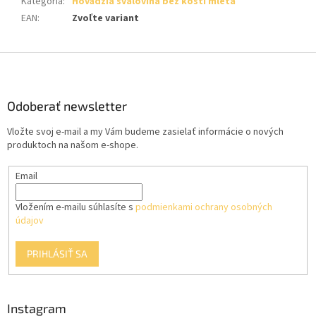
Kategória
:
Hovädzia svalovina bez kosti mletá
EAN
:
Zvoľte variant
Z
á
p
ä
Odoberať newsletter
t
Vložte svoj e-mail a my Vám budeme zasielať informácie o nových
i
produktoch na našom e-shope.
e
Email
Vložením e-mailu súhlasíte s
podmienkami ochrany osobných
údajov
PRIHLÁSIŤ SA
Instagram