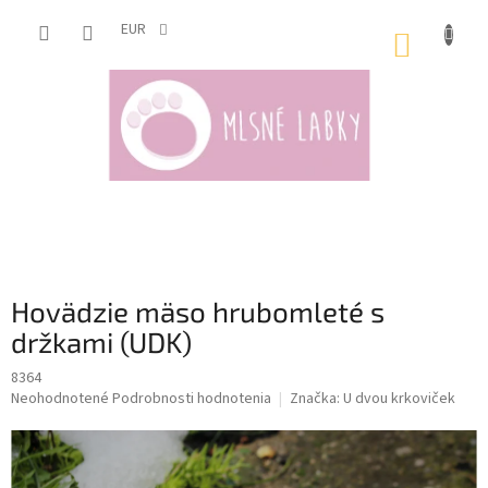
Prejsť
na
EUR
NÁKUP
obsah
KOŠÍK
Hovädzie mäso hrubomleté s
držkami (UDK)
8364
Priemerné
Neohodnotené
Podrobnosti hodnotenia
Značka:
U dvou krkoviček
hodnotenie
produktu
je
0,0