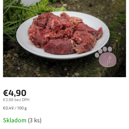
z
5
hviezdičiek.
€4,90
€3,98 bez DPH
Jednotková
€0,49 / 100 g
cena:
Skladom
(3 ks)