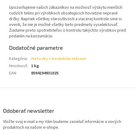
Upozorňujeme našich zákazníkov na možnosť výskytu menších
cudzích telies pri výrobkoch obsahujúcich hovädzie neprané
držky. Napriek všetkej starostlivosti a viacerej kontrole sme si
overili, že nie je možné všetky tieto predmety vyselektovať.
Žiadame preto spotrebiteľov o kontrolu takýchto výrobkov pred
podaním na konzumáciu.
Dodatočné parametre
Kategória
:
Hotovky s hovädzím mäsom
Hmotnosť
:
1 kg
EAN
:
8594194931025
Z
á
p
ä
Odoberať newsletter
t
Vložte svoj e-mail a my Vám budeme zasielať informácie o nových
i
produktoch na našom e-shope.
e