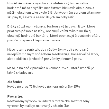
Hovädzie mäso
je vysoko stráviteľné a výživovo veľmi
hodnotné mäso s vyšším množstvom bielkovín okolo 20% a
nižším obsahom tuku okolo 5%. Je výborným zdrojom vitamínov
skupiny B, železa a esenciálnych aminokyselín.
Držky
sú zdrojom vápnika, fosforu a výživových látok, ktoré
priaznivo pôsobia na kĺby, obsahujú veľmi málo tuku. Ďalej
obsahujú hodnotné baktérie, ktoré obohacujú črevnú mikroflóru
psa, čo prispieva k lepšiemu tráveniu.
Mäso je zmrazené tak, aby všetky živiny boli zachované
najlepším možným spôsobom. Neobsahuje, konzervačné látky,
alebo obilnín a je vhodné pre všetky plemená psov.
Mäso je balené v plackách o veľkosti 25x23, ktoré umožňuje
ľahké skladovanie.
Zloženie:
Hovädzie orez 75%, hovädzie neprané držky 25%
Použitie:
Neotvorený výrobok skladujte v mrazničke. Rozmrazený
výrobok by mal byť uchovaný v chladničke.