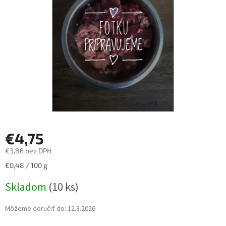
hviezdičiek.
€4,75
€3,86 bez DPH
Jednotková
€0,48 / 100 g
cena:
Skladom
(10 ks)
Môžeme doručiť do:
12.8.2026