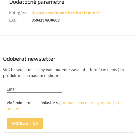
Dodatočné parametre
Kategória
:
Kuracia svalovina bez kosti mletá
EAN
:
8594194930608
Z
á
p
ä
Odoberať newsletter
t
Vložte svoj e-mail a my Vám budeme zasielať informácie o nových
i
produktoch na našom e-shope.
e
Email
Vložením e-mailu súhlasíte s
podmienkami ochrany osobných
údajov
PRIHLÁSIŤ SA