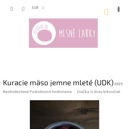
Prejsť
na
EUR
NÁKUP
obsah
KOŠÍK
Kuracie mäso jemne mleté (UDK)
8889
Priemerné
Neohodnotené
Podrobnosti hodnotenia
Značka:
U dvou krkoviček
hodnotenie
produktu
je
0,0
z
5