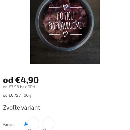
hviezdičiek.
od
€4,90
od
€3,98
bez DPH
Jednotková
od €0,75 / 100 g
cena:
Zvoľte variant
Variant