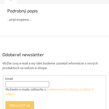
Podrobný popis
...pripravujeme...
Z
á
p
ä
Odoberať newsletter
t
Vložte svoj e-mail a my Vám budeme zasielať informácie o nových
i
produktoch na našom e-shope.
e
Email
Vložením e-mailu súhlasíte s
podmienkami ochrany osobných
údajov
PRIHLÁSIŤ SA