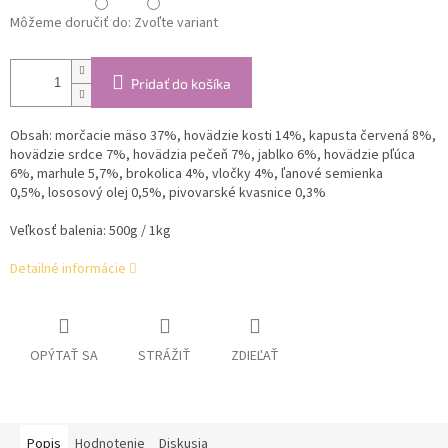
Môžeme doručiť do:
Zvoľte variant
Pridať do košíka
Obsah: morčacie
mäso 37%, hovädzie kosti 14%, kapusta červená 8%,
hovädzie
srdce 7%, hovädzia pečeň 7%, jablko 6%, hovädzie pľúca
6%, marhule 5,7%, brokolica 4%, vločky 4%, ľanové semienka
0,5%,
lososový olej 0,5%, pivovarské kvasnice 0,3%
Veľkosť balenia: 500g / 1kg
Detailné informácie
OPÝTAŤ SA
STRÁŽIŤ
ZDIEĽAŤ
Popis
Hodnotenie
Diskusia