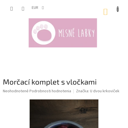
Prejsť
na
EUR
NÁKUP
obsah
KOŠÍK
Morčací komplet s vločkami
Priemerné
Neohodnotené
Podrobnosti hodnotenia
Značka:
U dvou krkoviček
hodnotenie
produktu
je
0,0
z
5